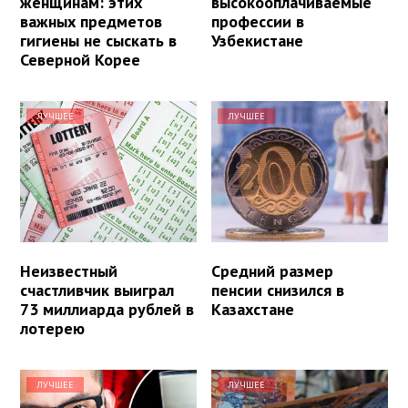
женщинам: этих
высокооплачиваемые
важных предметов
профессии в
гигиены не сыскать в
Узбекистане
Северной Корее
ЛУЧШЕЕ
ЛУЧШЕЕ
Неизвестный
Средний размер
счастливчик выиграл
пенсии снизился в
73 миллиарда рублей в
Казахстане
лотерею
ЛУЧШЕЕ
ЛУЧШЕЕ