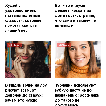
Худей с
Вот что индусы
удовольствием:
делают, когда в их
названы полезные
доме гости: странно,
сладости, которые
что сами к такому не
помогут скинуть
привыкли
лишний вес
ЛУЧШЕЕ
ЛУЧШЕЕ
В Индии точки на лбу
Турчанки используют
рисуют всем, от
зубную пасту не по
девочек до старух:
назначению: россиянки
зачем это нужно
до такого не
додумались