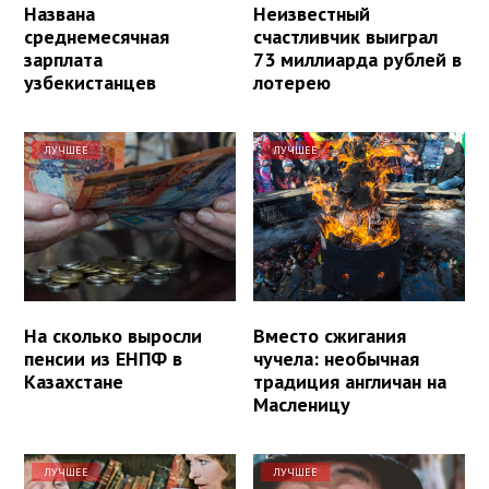
Названа
Неизвестный
среднемесячная
счастливчик выиграл
зарплата
73 миллиарда рублей в
узбекистанцев
лотерею
ЛУЧШЕЕ
ЛУЧШЕЕ
На сколько выросли
Вместо сжигания
пенсии из ЕНПФ в
чучела: необычная
Казахстане
традиция англичан на
Масленицу
ЛУЧШЕЕ
ЛУЧШЕЕ